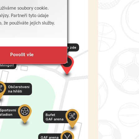
yužíváme soubory cookie.
lýzy. Partneři tyto údaje
Autokemp
 že používáte jejich služby.
ůjčovna
ort. vyb.
Stojíte zde
Povolit vše
Minigolf
Občerstvení
na hřišti
Sportovní
stadion
Bufet
GAF arena
GAF arena