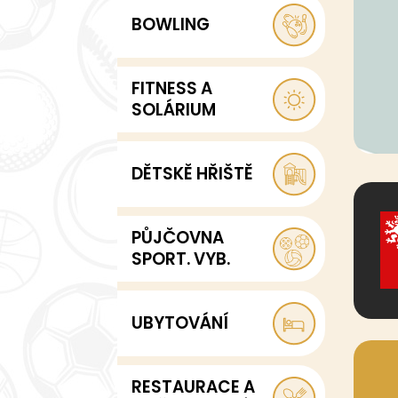
BOWLING
FITNESS A
SOLÁRIUM
DĚTSKĚ HŘIŠTĚ
PŮJČOVNA
SPORT. VYB.
UBYTOVÁNÍ
RESTAURACE A