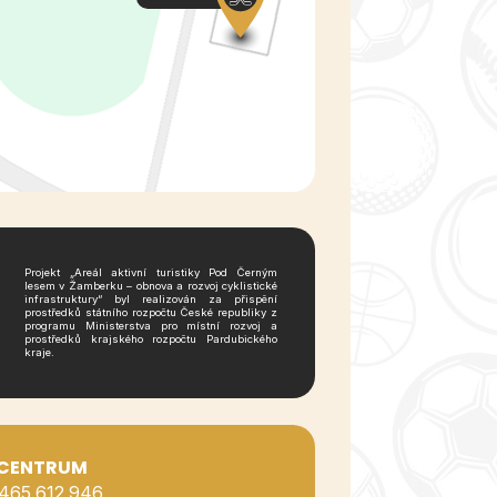
Projekt „Areál aktivní turistiky Pod Černým
lesem v Žamberku – obnova a rozvoj cyklistické
infrastruktury“ byl realizován za přispění
prostředků státního rozpočtu České republiky z
programu Ministerstva pro místní rozvoj a
prostředků krajského rozpočtu Pardubického
kraje.
 CENTRUM
 465 612 946