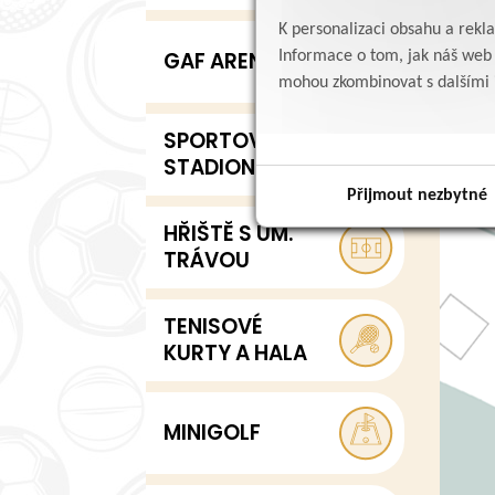
K personalizaci obsahu a rekl
GAF ARENA
Informace o tom, jak náš web p
mohou zkombinovat s dalšími in
SPORTOVNÍ
STADION
Přijmout nezbytné
HŘIŠTĚ S UM.
TRÁVOU
TENISOVÉ
KURTY A HALA
MINIGOLF