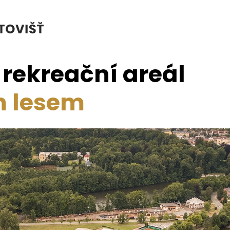
a rekreační areál
m lesem