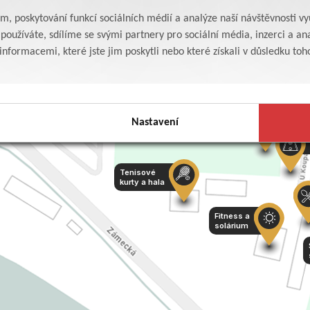
Bufet na
Restaurace
Aquapark
am, poskytování funkcí sociálních médií a analýze naší návštěvnosti v
koupališti
Babeta
oužíváte, sdílíme se svými partnery pro sociální média, inzerci a ana
Bowling
Penzion
formacemi, které jste jim poskytli nebo které získali v důsledku toho,
P
sp
Nastavení
Dětské hřiště
Tenisové
kurty a hala
Fitness a
solárium