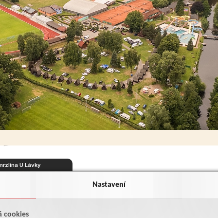
rzlina U Lávky
5 min. pěšky podél řeky
Nastavení
Hřiště s um. trávou
+ 3 min. pěšky podél řeky
á cookies