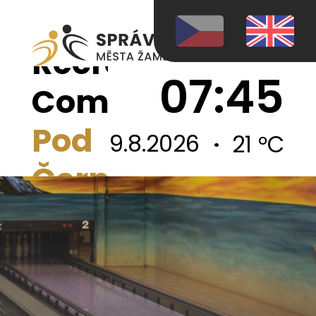
Sports &
Recreation
07:45
Complex
Pod
9.8.2026
21 °C
Černým
lesem