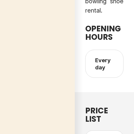
bowling shoe
rental.
OPENING
HOURS
Every
r
day
r
PRICE
LIST