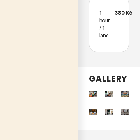
1
380 Kč
hour
/ 1
lane
GALLERY