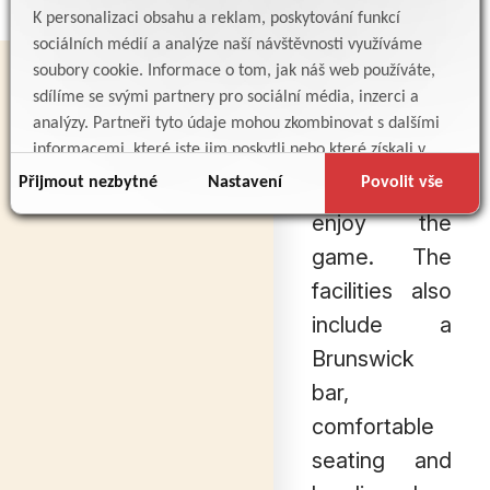
REFRESHMENTS
retractable
K personalizaci obsahu a reklam, poskytování funkcí
sociálních médií a analýze naší návštěvnosti využíváme
children’s
soubory cookie. Informace o tom, jak náš web používáte,
bumpers,
sdílíme se svými partnery pro sociální média, inzerci a
even the
analýzy. Partneři tyto údaje mohou zkombinovat s dalšími
informacemi, které jste jim poskytli nebo které získali v
youngest
důsledku toho, že používáte jejich služby.
Přijmout nezbytné
Nastavení
Povolit vše
players can
enjoy the
game. The
facilities also
include a
Brunswick
bar,
comfortable
seating and