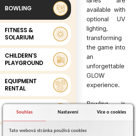
lanes are
BOWLING
available with
optional UV
lighting,
FITNESS &
SOLARIUM
transforming
the game into
CHILDERN'S
an
PLAYGROUND
unforgettable
GLOW
EQUIPMENT
experience.
RENTAL
Bowling is
ACCOMODITION
suitable for all
Souhlas
Nastavení
Více o cookies
ages – thanks
RESTAURANT &
Tato webová stránka používá cookies
to the