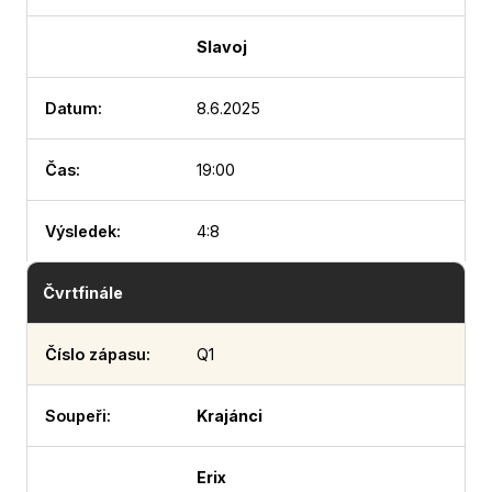
Slavoj
8.6.2025
19:00
4:8
Čvrtfinále
Q1
Krajánci
Erix