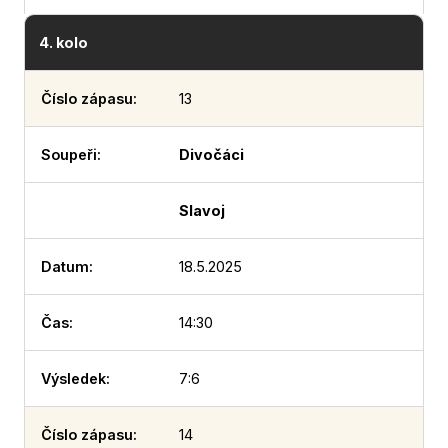
4. kolo
13
Divočáci
Slavoj
18.5.2025
14:30
7:6
14