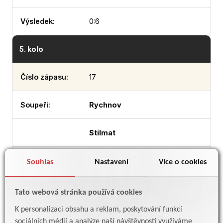
0:6
5. kolo
17
Rychnov
Stilmat
25.5.2025
Souhlas
Nastavení
Více o cookies
14:30
Tato webová stránka používá cookies
K personalizaci obsahu a reklam, poskytování funkcí
4:6
sociálních médií a analýze naší návštěvnosti využíváme