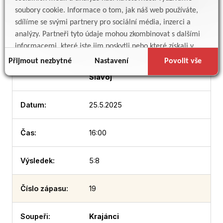
soubory cookie. Informace o tom, jak náš web používáte,
18
sdílíme se svými partnery pro sociální média, inzerci a
analýzy. Partneři tyto údaje mohou zkombinovat s dalšími
informacemi, které jste jim poskytli nebo které získali v
Dlouhoňovice
důsledku toho, že používáte jejich služby.
Přijmout nezbytné
Nastavení
Povolit vše
Slavoj
25.5.2025
16:00
5:8
19
Krajánci