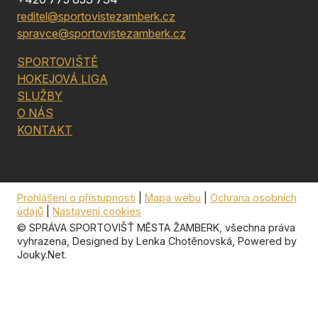
reditel@sportovistezamberk.cz
spravce@sportovistezamberk.cz
SPORTOVIŠTĚ
HOKEJOVÁ LIGA
SLUŽBY
O NÁS
KONTAKT
Prohlášení o přístupnosti
|
Mapa webu
|
Ochrana osobních
údajů
|
Nastavení cookies
© SPRÁVA SPORTOVIŠŤ MĚSTA ŽAMBERK, všechna práva
vyhrazena, Designed by
Lenka Chotěnovská
, Powered by
Jouky.Net
.