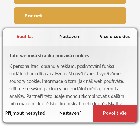
Pořadí
Souhlas
Nastavení
Více o cookies
Žamberská liga 2025 - Rozlosování
Tato webová stránka používá cookies
K personalizaci obsahu a reklam, poskytování funkcí
sociálních médií a analýze naší návštěvnosti využíváme
soubory cookie. Informace o tom, jak náš web používáte,
TISK PDF
TISK CSV
sdílíme se svými partnery pro sociální média, inzerci a
analýzy. Partneři tyto údaje mohou zkombinovat s dalšími
Připravujeme...
informacemi, které jste jim poskytli nebo které získali v
důsledku toho, že používáte jejich služby.
Přijmout nezbytné
Nastavení
Povolit vše