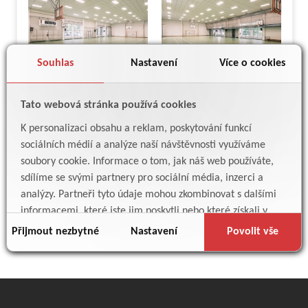
Souhlas
Nastavení
Více o cookies
Tato webová stránka používá cookies
K personalizaci obsahu a reklam, poskytování funkcí
více
sociálních médií a analýze naší návštěvnosti využíváme
soubory cookie. Informace o tom, jak náš web používáte,
sdílíme se svými partnery pro sociální média, inzerci a
analýzy. Partneři tyto údaje mohou zkombinovat s dalšími
informacemi, které jste jim poskytli nebo které získali v
1
Konec seznamu
důsledku toho, že používáte jejich služby.
Přijmout nezbytné
Nastavení
Povolit vše