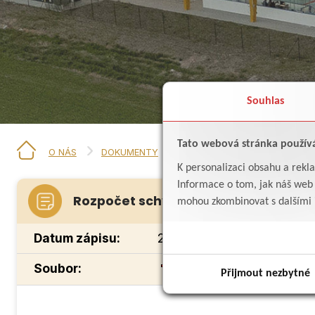
Souhlas
Tato webová stránka použív
O NÁS
DOKUMENTY
ROZPOČET SCHVÁLENÝ 2026
K personalizaci obsahu a rekl
Informace o tom, jak náš web p
Rozpočet schválený 2026
mohou zkombinovat s dalšími in
Datum zápisu:
25.2.2026
Soubor:
rozpočet 2026 schválen
Přijmout nezbytné