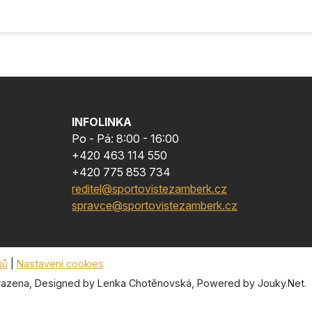
INFOLINKA
Po - Pá: 8:00 - 16:00
+420 463 114 550
+420 775 853 734
reditel@sportovistezamberk.cz
spravce@sportovistezamberk.cz
jů
|
Nastavení cookies
azena, Designed by
Lenka Chotěnovská
, Powered by
Jouky.Net
.