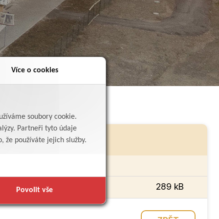
Více o cookies
yužíváme soubory cookie.
lýzy. Partneři tyto údaje
 že používáte jejich služby.
zpočet organizace
289 kB
Povolit vše