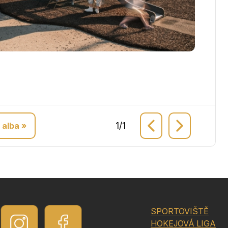
1
/
1
 alba »
SPORTOVIŠTĚ
HOKEJOVÁ LIGA