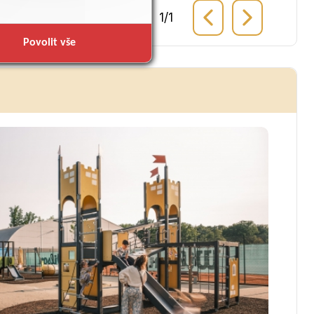
1
/
1
 alba »
Povolit vše