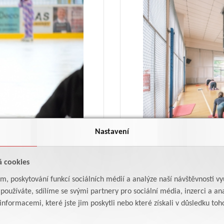
Nastavení
á cookies
30.6.2025
am, poskytování funkcí sociálních médií a analýze naší návštěvnosti v
Tělocvična u Žiraf
oužíváte, sdílíme se svými partnery pro sociální média, inzerci a ana
formacemi, které jste jim poskytli nebo které získali v důsledku toho,