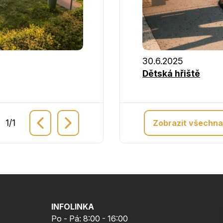
30.6.2025
Dětská hřiště
1
/
1
Zobrazit všechna
INFOLINKA
Po - Pá: 8:00 - 16:00