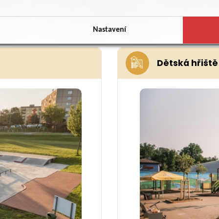
1
/
2
Zobrazit všechna
Nastavení
Dětská hřiště