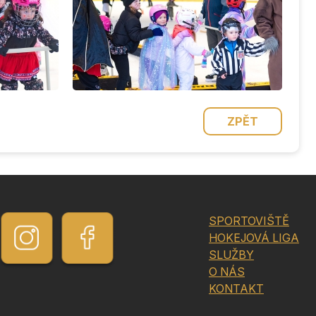
ZPĚT
SPORTOVIŠTĚ
HOKEJOVÁ LIGA
SLUŽBY
O NÁS
KONTAKT