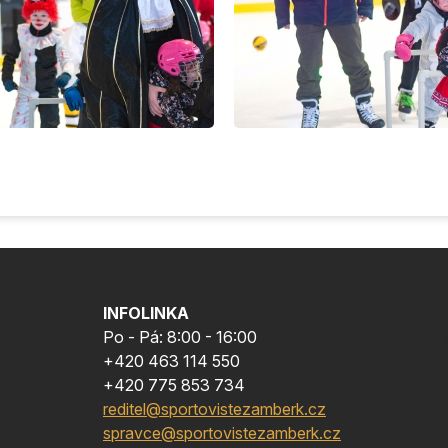
INFOLINKA
Po - Pá: 8:00 - 16:00
+420 463 114 550
+420 775 853 734
reditel@sportovistezamberk.cz
spravce@sportovistezamberk.cz