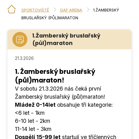
SPORTOVIŠTĚ
GAF ARENA
1.ŽAMBERSKÝ
BRUSLAŘSKÝ (PŮL)MARATON
1.Žamberský bruslařský
(půl)maraton
21.3.2026
1. Žamberský bruslařský
(půl)maraton!
V sobotu 21.3.2026 nás čeká první
Žamberský bruslařský (půl)maraton!
Mládež 0-14let
obsahuje tři kategorie:
<6 let - 1km
6-10 let - 2km
11-14 let - 3km
Dospělí 15-99 let
startují ve tříčlenných