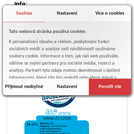
Info:
Přihlášky pouze e-mailem do 19.3. na:
Souhlas
Nastavení
Více o cookies
spravce@sportovistezamberk.cz
; do
přihlášky prosím uveďte: jméno, datum
Tato webová stránka používá cookies
narození, kategorie, název týmu.
Platba při prezentaci - hotově.
K personalizaci obsahu a reklam, poskytování funkcí
sociálních médií a analýze naší návštěvnosti využíváme
Těsíme se společně strávené odpoledne!
soubory cookie. Informace o tom, jak náš web používáte,
sdílíme se svými partnery pro sociální média, inzerci a
analýzy. Partneři tyto údaje mohou zkombinovat s dalšími
informacemi, které jste jim poskytli nebo které získali v
důsledku toho, že používáte jejich služby.
Přijmout nezbytné
Nastavení
Povolit vše