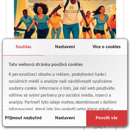
Souhlas
Nastavení
Více o cookies
Tato webová stránka používá cookies
K personalizaci obsahu a reklam, poskytování funkcí
sociálních médií a analýze naší návštěvnosti využíváme
soubory cookie. Informace o tom, jak náš web používáte,
sdílíme se svými partnery pro sociální média, inzerci a
analýzy. Partneři tyto údaje mohou zkombinovat s dalšími
informacemi, které jste jim poskytli nebo které získali v
důsledku toho, že používáte jejich služby.
Přijmout nezbytné
Nastavení
Povolit vše
ZPĚT