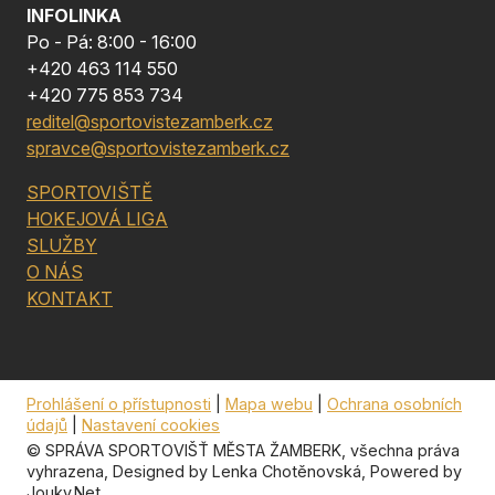
INFOLINKA
Po - Pá: 8:00 - 16:00
+420 463 114 550
+420 775 853 734
reditel@sportovistezamberk.cz
spravce@sportovistezamberk.cz
SPORTOVIŠTĚ
HOKEJOVÁ LIGA
SLUŽBY
O NÁS
KONTAKT
Prohlášení o přístupnosti
|
Mapa webu
|
Ochrana osobních
údajů
|
Nastavení cookies
© SPRÁVA SPORTOVIŠŤ MĚSTA ŽAMBERK, všechna práva
vyhrazena, Designed by
Lenka Chotěnovská
, Powered by
Jouky.Net
.