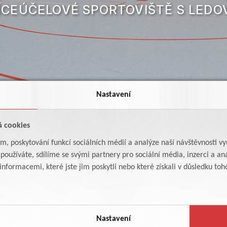
ÍCEÚČELOVÉ SPORTOVIŠTĚ S LED
Nastavení
á cookies
am, poskytování funkcí sociálních médií a analýze naší návštěvnosti v
oužíváte, sdílíme se svými partnery pro sociální média, inzerci a ana
formacemi, které jste jim poskytli nebo které získali v důsledku toho,
Sportovní kluby
SK Divočáci Žamberk
Nastavení