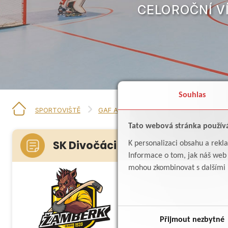
CELOROČNÍ V
Souhlas
SPORTOVIŠTĚ
GAF ARENA
SK DIVOČÁCI ŽAMBERK
Tato webová stránka použív
SK Divočáci Žamberk
K personalizaci obsahu a rekl
Informace o tom, jak náš web p
mohou zkombinovat s dalšími in
Kategorie:
Web:
Přijmout nezbytné