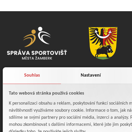
Souhlas
Nastavení
Tato webová stránka používá cookies
K personalizaci obsahu a reklam, poskytování funkcí sociálních m
návštěvnosti využíváme soubory cookie. Informace o tom, jak ná
sdílíme se svými partnery pro sociální média, inzerci a analýzy. 
INFOLINKA
mohou zkombinovat s dalšími informacemi, které jste jim poskytli
Po - Pá: 8:00 - 16:00
důsledku toho, že používáte jejich služby.