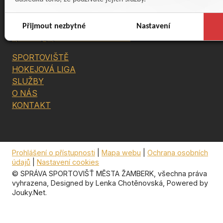
+420 463 114 550
+420 775 853 734
reditel@sportovistezamberk.cz
Přijmout nezbytné
Nastavení
spravce@sportovistezamberk.cz
SPORTOVIŠTĚ
HOKEJOVÁ LIGA
SLUŽBY
O NÁS
KONTAKT
Prohlášení o přístupnosti
|
Mapa webu
|
Ochrana osobních
údajů
|
Nastavení cookies
© SPRÁVA SPORTOVIŠŤ MĚSTA ŽAMBERK, všechna práva
vyhrazena, Designed by
Lenka Chotěnovská
, Powered by
Jouky.Net
.